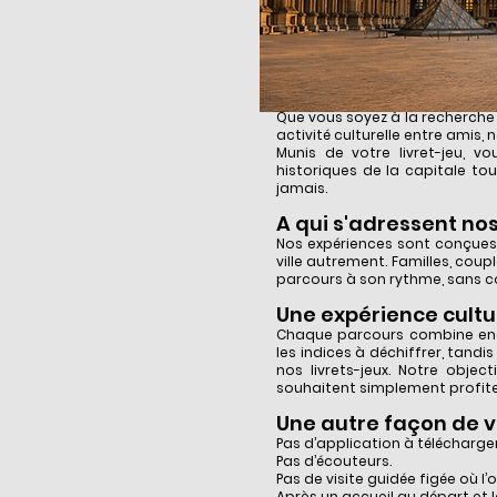
Une activité original
Que vous soyez à la recherche d
activité culturelle entre amis, 
Munis de votre livret-jeu, v
historiques de la capitale t
jamais.
A qui s'adressent nos
Nos expériences sont conçues a
ville autrement. Familles, cou
parcours à son rythme, sans con
Une expérience cultur
Chaque parcours combine enqu
les indices à déchiffrer, tand
nos livrets-jeux. Notre obje
souhaitent simplement profiter
Une autre façon de vi
Pas d’application à télécharger
Pas d’écouteurs.
Pas de visite guidée figée où l
Après un accueil au départ et 