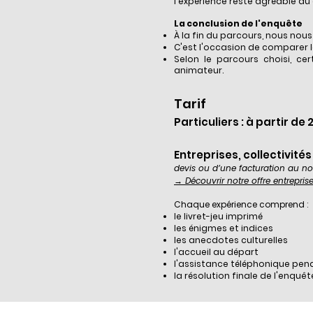
l'expérience reste agréable du d
La conclusion de l'enquête
À la fin du parcours, nous nous
C'est l'occasion de comparer l
Selon le parcours choisi, ce
animateur.
Tarif
Particuliers : à partir de
Entreprises, collectivité
devis ou d’une facturation au nom
→ Découvrir notre offre entrepris
Chaque expérience comprend :
le livret-jeu imprimé
les énigmes et indices
les anecdotes culturelles
l'accueil au départ
l'assistance téléphonique pen
la résolution finale de l'enquêt