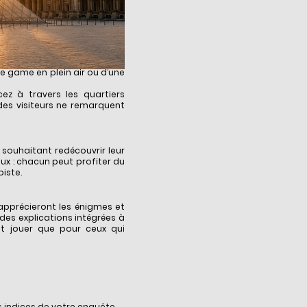
pe game en plein air ou d’une
ez à travers les quartiers
des visiteurs ne remarquent
 souhaitant redécouvrir leur
eux : chacun peut profiter du
iste.
apprécieront les énigmes et
 des explications intégrées à
nt jouer que pour ceux qui
s indices de votre enquête.