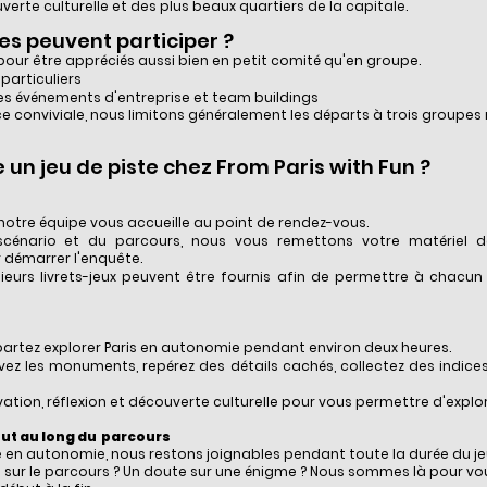
verte culturelle et des plus beaux quartiers de la capitale.​
s peuvent participer ?
pour être appréciés aussi bien en petit comité qu'en groupe.
 particuliers
les événements d'entreprise et team buildings
ce conviviale, nous limitons généralement les départs à trois groupes
n jeu de piste chez From Paris with Fun ?
notre équipe vous accueille au point de rendez-vous.
cénario et du parcours, nous vous remettons votre matériel de
 démarrer l'enquête.
usieurs livrets-jeux peuvent être fournis afin de permettre à chacu
s partez explorer Paris en autonomie pendant environ deux heures.
vez les monuments, repérez des détails cachés, collectez des indices
on, réflexion et découverte culturelle pour vous permettre d'explore
out au long du parcours
e en autonomie, nous restons joignables pendant toute la durée du jeu
 sur le parcours ? Un doute sur une énigme ? Nous sommes là pour vou