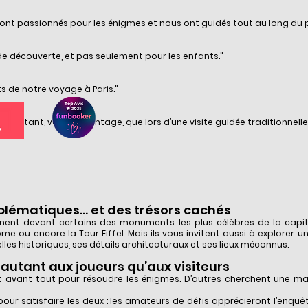
 sont passionnés pour les énigmes et nous ont guidés tout au long du 
de découverte, et pas seulement pour les enfants."
 de notre voyage à Paris."
 autant, voire davantage, que lors d’une visite guidée traditionnelle
mblématiques… et des trésors cachés
ent devant certains des monuments les plus célèbres de la capita
me ou encore la Tour Eiffel. Mais ils vous invitent aussi à explorer un 
les historiques, ses détails architecturaux et ses lieux méconnus.
t autant aux joueurs qu’aux visiteurs
t avant tout pour résoudre les énigmes. D’autres cherchent une man
ur satisfaire les deux : les amateurs de défis apprécieront l’enquê