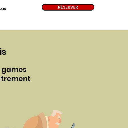
RÉSERVER
tus
is
pe games
autrement