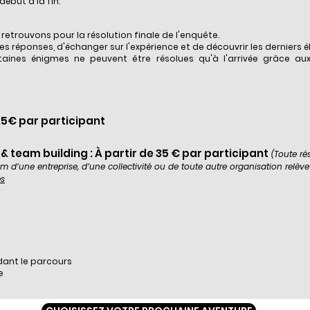
ébut à la fin.
 retrouvons pour la résolution finale de l'enquête.
es réponses, d'échanger sur l'expérience et de découvrir les derniers 
rtaines énigmes ne peuvent être résolues qu'à l'arrivée grâce au
 25€ par participant
s & team building : À partir de 35 € par participant
(
Toute rés
 d’une entreprise, d’une collectivité ou de toute autre organisation relève 
es
dant le parcours
e