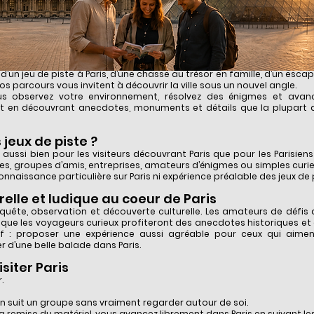
e pour visiter
Paris autrement
’un jeu de piste à Paris, d’une chasse au trésor en famille, d’un esca
nos parcours vous invitent à découvrir la ville sous un nouvel angle.
ous observez votre environnement, résolvez des énigmes et avanc
out en découvrant anecdotes, monuments et détails que la plupart 
 jeux de piste ?
ussi bien pour les visiteurs découvrant Paris que pour les Parisiens
ples, groupes d’amis, entreprises, amateurs d’énigmes ou simples curi
naissance particulière sur Paris ni expérience préalable des jeux de p
elle et ludique au coeur de Paris
ête, observation et découverte culturelle. Les amateurs de défis 
is que les voyageurs curieux profiteront des anecdotes historiques et
ctif : proposer une expérience aussi agréable pour ceux qui aime
 d’une belle balade dans Paris.
siter Paris
.
’on suit un groupe sans vraiment regarder autour de soi.
la remise du matériel, vous avancez librement dans Paris en suivant le