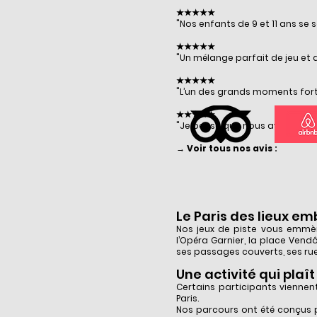
★★★★★
"Nos enfants de 9 et 11 ans se
★★★★★
"Un mélange parfait de jeu et 
★★★★★
"L’un des grands moments forts
★★★★★
"Je pense que nous avons appris
→ Voir tous nos avis :
Le Paris des lieux e
Nos jeux de piste vous emmèn
l’Opéra Garnier, la place Vendô
ses passages couverts, ses ruel
Une activité qui plaî
Certains participants viennen
Paris.
Nos parcours ont été conçus po