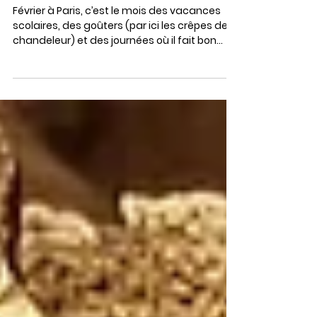
février : visite insolite Paris
en famille ❄️🎭
Février à Paris, c’est le mois des vacances
scolaires, des goûters (par ici les crêpes de la
chandeleur) et des journées où il fait bon
découvrir la ville autrement 👨‍👩‍👧‍👦. Si l’on
pense souvent aux musées traditionnels ou
aux monuments classiques, pourquoi ne pas
tenter une visite insolite à Paris en famille ?
Voici une sélection d’activités originales pour
occuper petits et grands pendant ces deux
semaines de pause, entre découvertes
culturelles, jeux et aventures iné