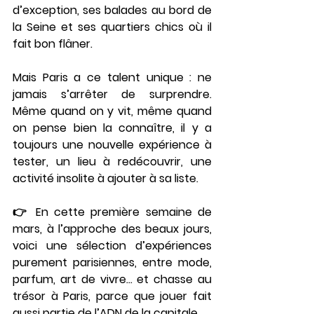
d’exception, ses balades au bord de 
la Seine et ses quartiers chics où il 
fait bon flâner.
Mais Paris a ce talent unique : 
ne 
jamais s’arrêter de surprendre
. 
Même quand on y vit, même quand 
on pense bien la connaître, il y a 
toujours une nouvelle expérience à 
tester, un lieu à redécouvrir, une 
activité insolite à ajouter à sa liste.
👉 En cette 
première semaine de 
mars
, à l’approche des beaux jours, 
voici une sélection d’
expériences 
purement parisiennes
, entre mode, 
parfum, art de vivre… et 
chasse au 
trésor à Paris
, parce que jouer fait 
aussi partie de l’ADN de la capitale.