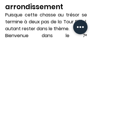
arrondissement
Puisque cette 
chasse au trésor se 
termine à deux pas de la Tour Eiffel
, 
autant rester dans le thème.
Bienvenue dans le 
7ᵉ 
arrondissement
, autour de la 
rue 
Saint-Dominique
 et de la 
rue de 
Grenelle
. Un quartier qui incarne à 
merveille l’
art de vivre parisien
 : 
élégant, vivant, jamais ostentatoire.
👉 Pourquoi on aime ce coin-là :
les terrasses animées mais 
jamais bruyantes,
les bistrots raffinés et les 
bonnes tables,
l’impression d’être dans un Paris 
chic… mais authentique.
💬 C’est le genre d’endroit où l’on 