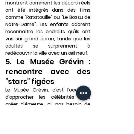
montrent comment les décors réels 
ont été intégrés dans des films 
comme "Ratatouille" ou "Le Bossu de 
Notre-Dame". Les enfants adorent 
reconnaître les endroits qu'ils ont 
vus sur grand écran, tandis que les 
adultes se surprennent à 
redécouvrir la ville avec un œil neuf.
5. Le Musée Grévin : 
rencontre avec des 
"stars" figées
Le Musée Grévin, c'est l'occasion 
d'approcher les célébrités sans 
créer d'émeute. Ici, pas besoin de 
courir après votre star préférée 
pour un selfie : elle ne bougera pas 
d'un cil (et c'est tant mieux, vu leur 
réalisme parfois... variable).