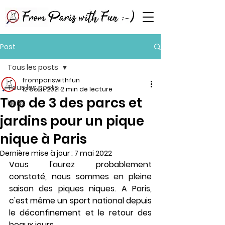
Post
Tous les posts
frompariswithfun
Tous les posts
12 août 2021
2 min de lecture
Top de 3 des parcs et
Liens
jardins pour un pique
nique à Paris
Dernière mise à jour :
7 mai 2022
Vous l'aurez probablement 
constaté, nous sommes en pleine 
saison des piques niques. A Paris, 
c'est même un sport national depuis 
le déconfinement et le retour des 
beaux jours. 