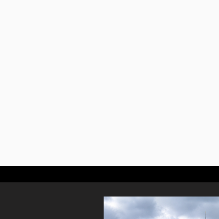
👨‍👩‍👧 Familles : un jeu de piste
s’amusant.
🎉 Amis ou couples : une activité lu
🏢 Entreprises : une aventure collabo
🟢 Niveau de difficulté : NORMAL → a