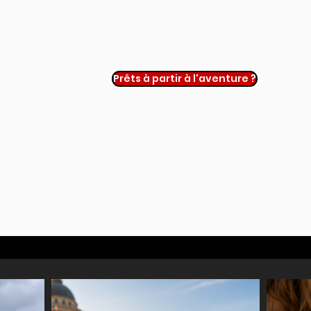
Prêts à partir à l'aventure ?
 culturel à Paris qui permet aux enfants comme aux parents de 
dique et enrichissante, parfaite pour ceux qui cherchent des cho
rative idéale pour un team building à Paris, favorisant l’esprit 
ccessible aux débutants, stimulant pour les plus curieux.