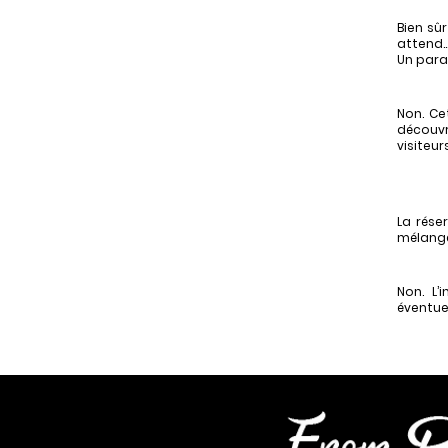
Bien sû
attend
Un para
Non. Ce
découvr
visiteur
La rése
mélangé
Non. L’
éventue