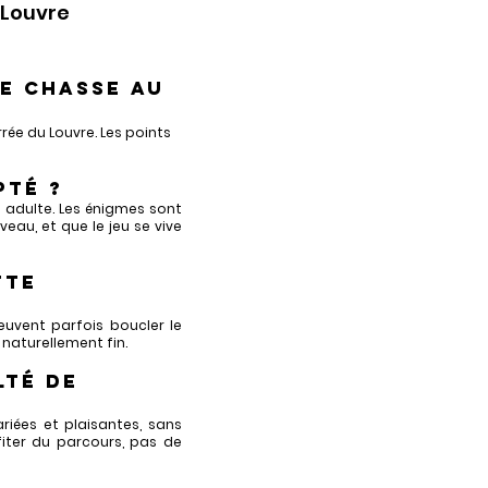
 Louvre
e chasse au
ée du Louvre. Les points
pté ?
 adulte. Les énigmes sont
eau, et que le jeu se vive
tte
euvent parfois boucler le
 naturellement fin.
lté de
riées et plaisantes, sans
ofiter du parcours, pas de