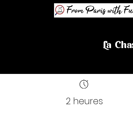
La Cha
2 heures