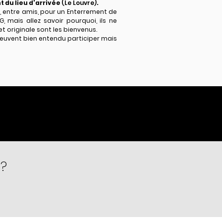
t du lieu d'arrivée
(Le Louvre)
.
e, entre amis, pour un Enterrement de
G, mais allez savoir pourquoi, ils ne
et originale sont les bienvenus.
peuvent bien entendu participer mais
e?