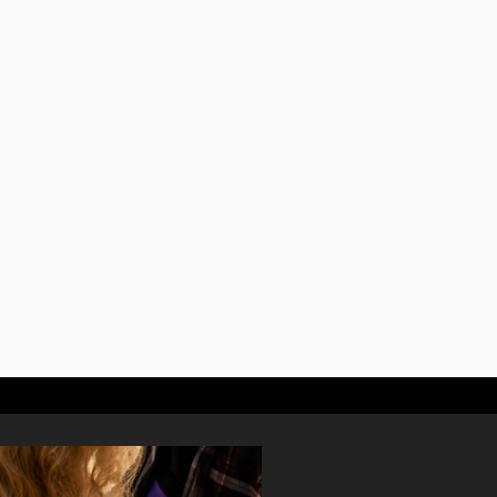
découvrir les monuments tout en
ses à faire à Paris autrement.
d’équipe et la réflexion commune.