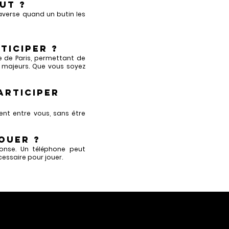
ut ?
 averse quand un butin les
ticiper ?
e de Paris, permettant de
 majeurs. Que vous soyez
articiper
ent entre vous, sans être
ouer ?
éponse. Un téléphone peut
cessaire pour jouer.