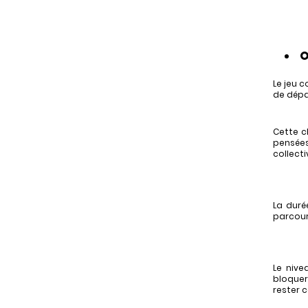
Le jeu 
de dépa
Cette c
pensées
collect
La duré
parcours
Le nive
bloquer
rester 