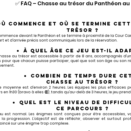
✅ FAQ – Chasse au trésor du Panthéon au
Où commence et où se termine cett
trésor ?
commence devant le Panthéon et se termine à proximité de la Cour Carr
rt et d’arrivée précis sont communiqués lors de la réservation.
À quel âge ce jeu est-il ada
hasse au trésor est accessible à partir de 8 ans, accompagnés d’un
 pour que chacun puisse participer, quel que soit son âge ou son niv
ivement.
Combien de temps dure ce
chasse au trésor ?
e moyenne est d’environ 2 heures. Les équipes les plus efficaces p
 en 1h30 (bravo à elles 👏), tandis qu’au-delà de 3 heures, le jeu prend
Quel est le niveau de difficu
ce parcours ?
au est normal. Les énigmes sont conçues pour être accessibles, va
 la progression. L’objectif est de réfléchir, observer et surtout pr
coincé sur une énigme trop complexe.