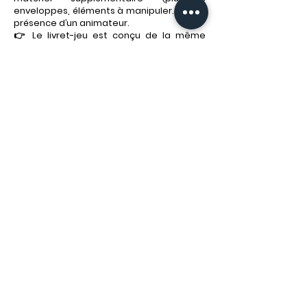
enveloppes, éléments à manipuler…) et la
présence d’un animateur.
👉 Le livret-jeu est conçu de la même
manière que ceux utilisés en présentiel :
mêmes mécaniques, même exigence de
qualité, même soin apporté aux énigmes.
Seuls les supports et l’accompagnement
diffèrent.
Comment
fonctionne le jeu en
téléchargement ?
Après votre achat, vous téléchargez un
livret-jeu au format PDF. Ce livret contient
l’ensemble des énigmes et les consignes
nécessaires pour jouer. Le jeu est prévu
pour être utilisé pour un groupe et se
joue en toute autonomie, sans animateur.
Faut-il imprimer le
livret-jeu ?
C’est au choix. Vous pouvez jouer :
avec le livret imprimé,