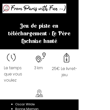
Jeu de piste en
téléchargement : Le Père
Lachaise hanté
Le temps
3 km
25€ Le livret-
que vous
jeu
voulez
Oscar Wilde
Bonne Maman