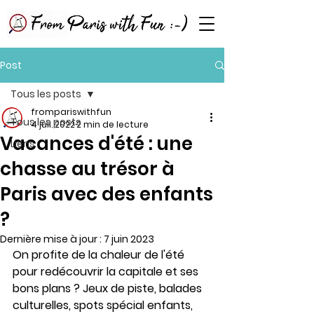
Post
Tous les posts
frompariswithfun
Tous les posts
4 juil. 2022
2 min de lecture
Vacances d'été : une
Liens
chasse au trésor à
Paris avec des enfants
?
Dernière mise à jour :
7 juin 2023
On profite de la chaleur de l'été 
pour redécouvrir la capitale et ses 
bons plans ? Jeux de piste, balades 
culturelles, spots spécial enfants, 