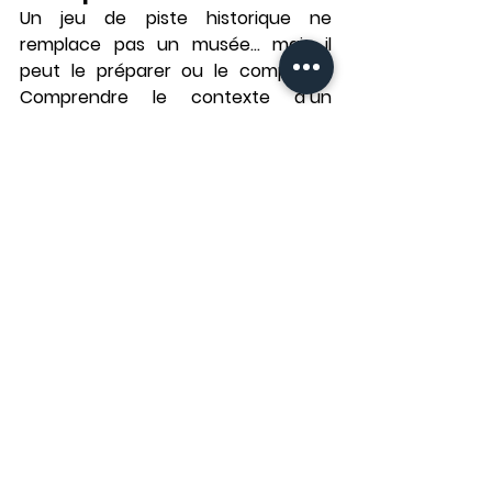
Un jeu de piste historique ne 
remplace pas un musée… mais il 
peut 
le préparer ou le compléter
. 
Comprendre le contexte d’un 
quartier, d’un monument ou d’un 
événement historique rend ensuite 
la visite d’un musée beaucoup plus 
parlante.
C’est aussi ce qui séduit de 
nombreux participants : le 
sentiment de 
mieux comprendre la 
ville
, sans être enfermés, sans subir 
la foule, et sans perdre le fil.
Le printemps, la saison 
idéale pour un jeu de 
piste historique 🌸