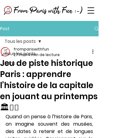
Post
Tous les posts
frompariswithfun
Tous les posts
27 mai
4 min de lecture
Jeu de piste historique
Liens
Paris : apprendre
l’histoire de la capitale
en jouant au printemps
🏛️🕵️‍♀️
Quand on pense à l’histoire de Paris, 
on imagine souvent des musées, 
des dates à retenir et de longues 