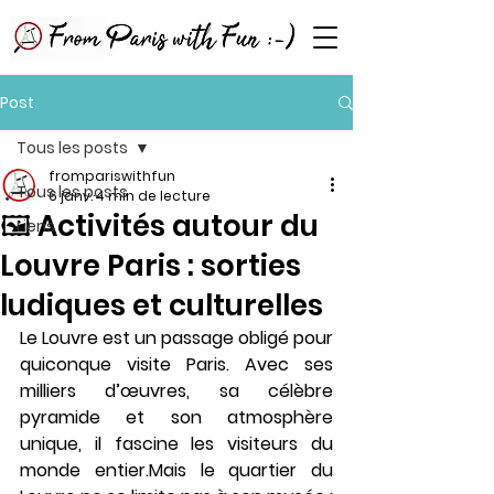
Post
Tous les posts
frompariswithfun
Tous les posts
6 janv.
4 min de lecture
🖼️ Activités autour du
Liens
Louvre Paris : sorties
ludiques et culturelles
Le 
Louvre
 est un passage obligé pour 
quiconque visite Paris. Avec ses 
milliers d’œuvres, sa célèbre 
pyramide et son atmosphère 
unique, il fascine les visiteurs du 
monde entier.Mais le quartier du 