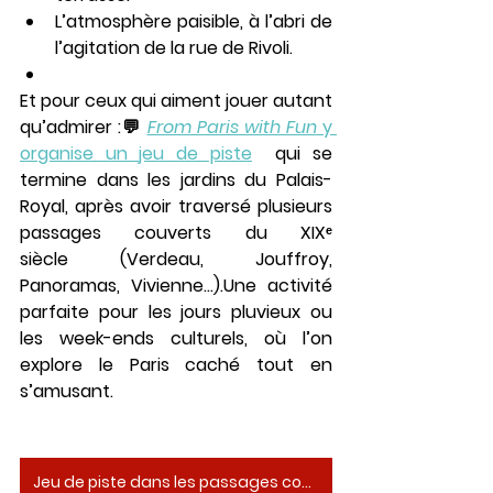
L’atmosphère paisible, à l’abri de 
l’agitation de la rue de Rivoli.
Et pour ceux qui aiment jouer autant 
qu’admirer :💬 
From Paris with Fun
 y 
organise un 
jeu de piste
 qui 
se 
termine dans les jardins du Palais-
Royal
, après avoir traversé plusieurs 
passages couverts du XIXᵉ 
siècle
 (Verdeau, Jouffroy, 
Panoramas, Vivienne…).Une activité 
parfaite pour 
les jours pluvieux ou 
les week-ends culturels
, où l’on 
explore le Paris caché tout en 
s’amusant.
Jeu de piste dans les passages couverts jusqu’au Palais-Royal